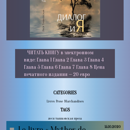
ЧИТАТЬ КНИГУ в электронном
виде: Глава 1 Глава 2 Глава 3 Глава 4
Глава 5 Глава 6 Глава 7 Глава 8 Цена
печатного издания — 20 евро
CATEGORIES
Livres
,
Prose
,
Marchandises
TAGS
леся тышковская проза
Le livre « Mythes de
15.10.2020