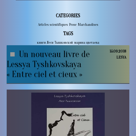
CATEGORIES
Articles scientifiques
,
Prose
,
Marchandises
TAGS
книги Леси Тышковской
,
марина цветаева
Un nouveau livre de
15.09.2018
LESYA
Lessya Tyshkovskaya
« Entre ciel et cieux »