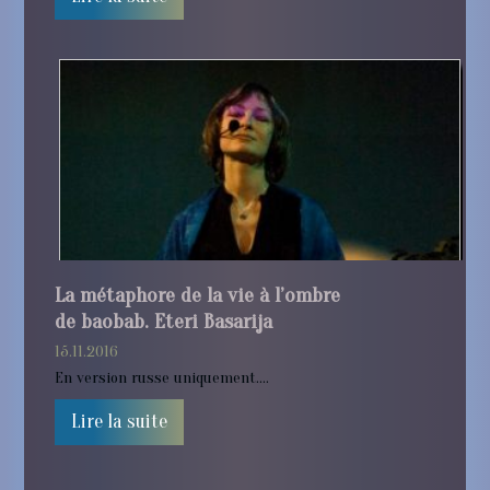
En
la
Da
15.
En 
uni
La métaphore de la vie à l’ombre
de baobab. Eteri Basarija
15.11.2016
En version russe uniquement....
Lire la suite