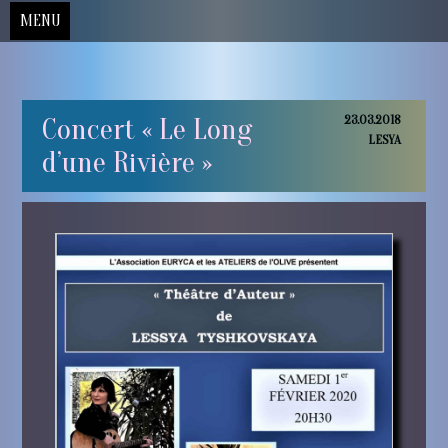
MENU
Skip
Concert « Le Long
23.03.2018
to
LESYA
content
d’une Rivière »