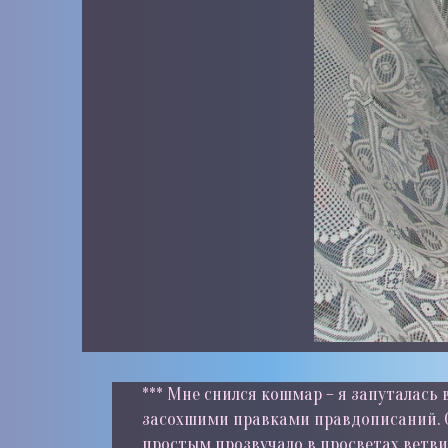
*** Мне снился кошмар – я запуталась 
засохшими правками правдописаний. О
простым прозвучало в просветах ветвис