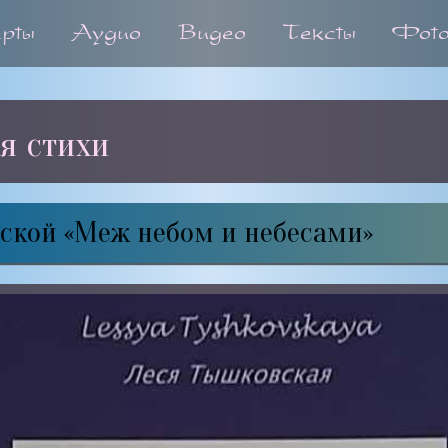
ерты
Аудио
Видео
Тексты
Фот
я стихи
ской «Меж небом и небесами»