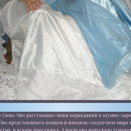
в Слове. Оно расставляло силки оправданий в заумно-зар
но представлялось концом и началом, создателем мира и
тых, и вскоре простилось. А после оно напускало тумано