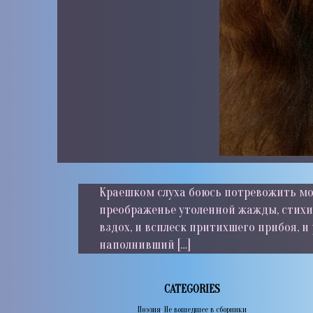
Краешком слуха боюсь потревожить молч
преображенье утоленной жажды, стихи
вздох, и всплеск притихшего прибоя, и
наполнивший […]
CATEGORIES
Поэзия
,
Не вошедшее в сборники