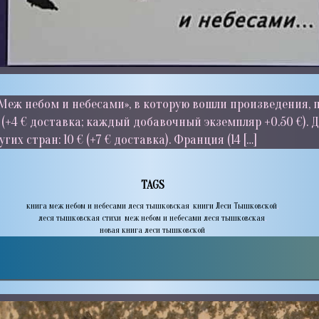
Меж небом и небесами», в которую вошли произведения, 
 (+4 € доставка; каждый добавочный экземпляр +0.50 €). 
угих стран: 10 € (+7 € доставка). Франция (14 […]
TAGS
книга меж небом и небесами леся тышковская
,
книги Леси Тышковской
,
леся тышковская стихи
,
меж небом и небесами леся тышковская
,
новая книга леси тышковской