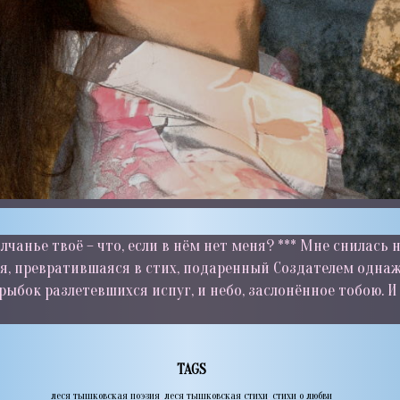
анье твоё – что, если в нём нет меня? *** Мне снилась н
я, превратившаяся в стих, подаренный Создателем однаж
 рыбок разлетевшихся испуг, и небо, заслонённое тобою. 
TAGS
леся тышковская поэзия
,
леся тышковская стихи
,
стихи о любви