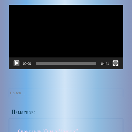
Видеоплеер
00:00
04:41
Найти:
Памятное:
Спектакль "Сны о Марине"