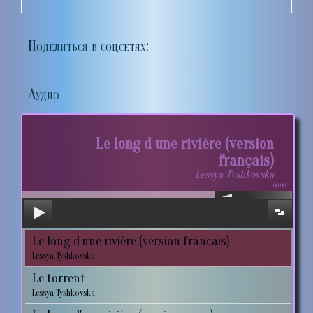
Поделиться в соцсетях:
Аудио
Le long d une rivière (version
français)
Lessya Tyshkovska
00:00
Le long d une rivière (version français)
Lessya Tyshkovska
Le torrent
Lessya Tyshkovska
Le long d'une rivière (version russe)