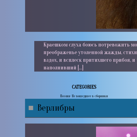
Краешком слуха боюсь потревожить молч
преображенье утоленной жажды, стихи
вздох, и всплеск притихшего прибоя, и
наполнивший […]
CATEGORIES
Поэзия
,
Не вошедшее в сборники
Верлибры