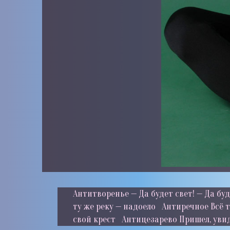
Антитворенье — Да будет свет! — Да б
ту же реку — надоело Антиречное Всё т
свой крест Антицезарево Пришел, увид