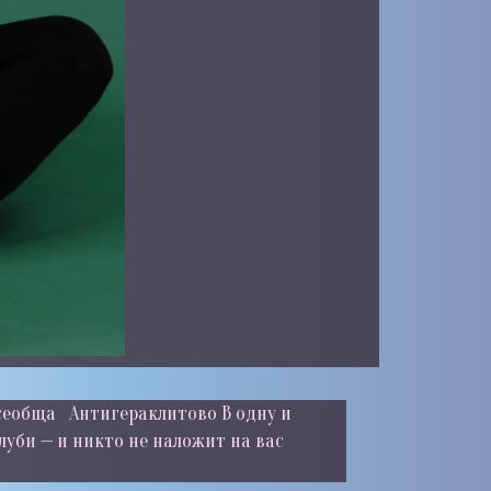
всеобща Антигераклитово В одну и
луби — и никто не наложит на вас