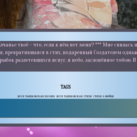
анье твоё – что, если в нём нет меня? *** Мне снилась н
я, превратившаяся в стих, подаренный Создателем однаж
 рыбок разлетевшихся испуг, и небо, заслонённое тобою. 
TAGS
леся тышковская поэзия
,
леся тышковская стихи
,
стихи о любви