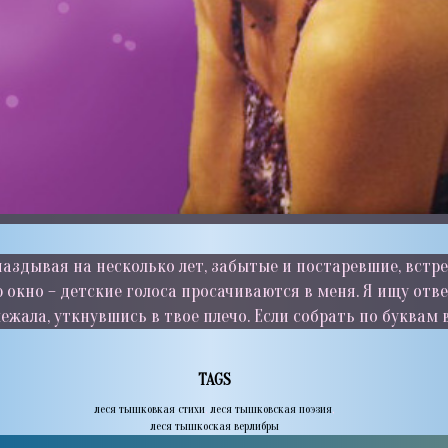
паздывая на несколько лет, забытые и постаревшие, встр
 окно – детские голоса просачиваются в меня. Я ищу отв
ежала, уткнувшись в твое плечо. Если собрать по буквам в
TAGS
леся тышковкая стихи
,
леся тышковская поэзия
,
леся тышкоская верлибры