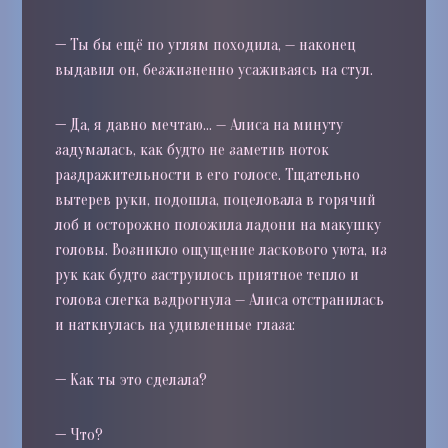
—
Ты бы ещё по углям походила, — наконец
выдавил он, безжизненно усаживаясь на стул.
—
Да, я давно мечтаю… — Алиса на минуту
задумалась, как будто не заметив ноток
раздражительности в его голосе. Тщательно
вытерев руки, подошла, поцеловала в горячий
лоб и осторожно положила ладони на макушку
головы. Возникло ощущение ласкового уюта, из
рук как будто заструилось приятное тепло и
голова слегка вздрогнула — Алиса отстранилась
и наткнулась на удивленные глаза:
—
Как ты это сделала?
—
Что?