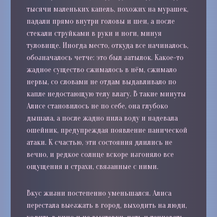
тысячи маленьких капель, похожих на мурашек,
падали прямо внутри головы и шеи, а после
стекали струйками в руки и ноги, минуя
туловище. Иногда место, откуда все начиналось,
обозначалось четче: это был затылок. Какое-то
жадное существо сжималось в нём, сжимало
нервы, со словами не отдам выдавливало по
капле недостающую телу влагу. В такие минуты
Алисе становилось не по себе, она глубоко
дышала, а после жадно пила воду и надевала
ошейник, предупреждая появление панической
атаки. К счастью, эти состояния длились не
вечно, и редкое солнце вскоре изгоняло все
ощущения и страхи, связанные с ними.
Вкус жизни постепенно уменьшался. Алиса
перестала выезжать в город, выходить на люди,