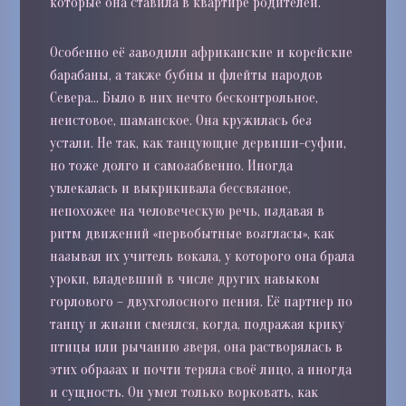
которые она ставила в квартире родителей.
Особенно её заводили африканские и корейские
барабаны, а также бубны и флейты народов
Севера… Было в них нечто бесконтрольное,
неистовое, шаманское. Она кружилась без
устали. Не так, как танцующие дервиши-суфии,
но тоже долго и самозабвенно. Иногда
увлекалась и выкрикивала бессвязное,
непохожее на человеческую речь, издавая в
ритм движений «первобытные возгласы», как
называл их учитель вокала, у которого она брала
уроки, владевший в числе других навыком
горлового – двухголосного пения. Её партнер по
танцу и жизни смеялся, когда, подражая крику
птицы или рычанию зверя, она растворялась в
этих образах и почти теряла своё лицо, а иногда
и сущность. Он умел только ворковать, как