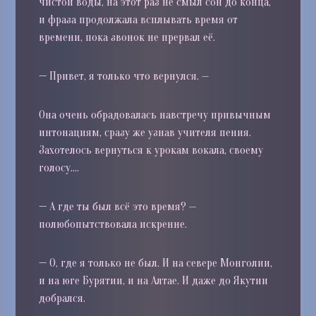
чистой воды, на этот раз не смыл сон до конца,
и фраза продолжала всплывать время от
времени, пока звонок не прервал её.
—
Привет, я только что вернулся. —
Она очень обрадовалась навстречу привычным
интонациям, сразу же узнав учителя пения.
Захотелось вернуться к урокам вокала, своему
голосу….
—
А где ты был всё это время? —
полюбопытствовала искренне.
—
О, где я только не был. И на севере Монголии,
и на юге Бурятии, и на Алтае. И даже до Якутии
добрался.