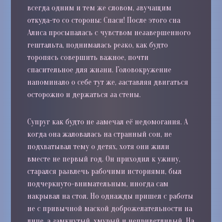
всегда одним и тем же словом, звучащим
откуда-то со стороны: Спаси! После этого сна
Алиса просыпалась с чувством незавершенного
гештальта, поднималась резко, как будто
торопясь совершить важное, почти
спасительное для жизни. Головокружение
напоминало о себе тут же, заставляя двигаться
осторожно и держаться за стены.
Супруг как будто не замечал её недомогания. А
когда она жаловалась на странный сон, не
подхватывал тему о детях, хотя они жили
вместе не первый год. Он приходил к ужину,
старался развлечь рабочими историями, был
подчеркнуто-внимательным, иногда сам
накрывал на стол. Но однажды пришел с работы
не с привычной маской доброжелательности на
лице, а замкнутый, хмурый и неприветливый. На