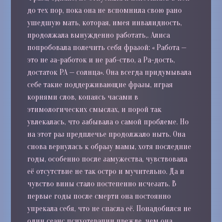
до тех пор, пока она не вспомнила свою рано
ушедшую мать, которая, имея инвалидность,
продолжала вынужденно работать,. Алиса
попробовала полечить себя фразой: «
Работа —
это не за-работок и не раб-ство, а Ра-дость,
достаток РА — солнца». Она всегда придумывала
себе такие поддерживающие фразы, играя
корнями слов, копаясь часами в
этимологических смыслах, и порой так
увлекалась, что забывала о самой проблеме. Но
на этот раз предплечье продолжало ныть. Она
снова вернулась к образу мамы, хотя последние
годы, особенно после замужества, чувствовала
её отсутствие не так остро и мучительно. Да и
чувство вины стало постепенно исчезать. В
первые годы после смерти она постоянно
упрекала себя, что не спасла её. Понадобился не
один сеанс психотерапии прежде, чем она