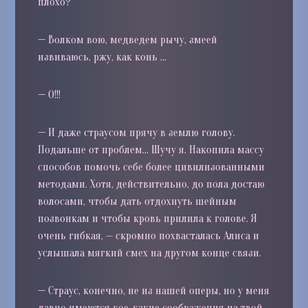
плохо?
—
Волком вою, медведем рычу, змеей
извиваюсь, ржу, как конь …
—
О!!!
—
И даже страусом прячу в землю голову.
Подальше от проблем… Шучу я. Накопила массу
способов помочь себе более цивилизованными
методами. Хотя, действительно, до пола достаю
волосами, чтобы дать отдохнуть шейным
позвонкам и чтобы кровь прилила к голове. Я
очень гибкая, — скромно похвасталась Алиса и
услышала мягкий смех на другом конце связи.
—
Страус, конечно, не из нашей оперы, но у меня
давно имеются кое-какие соображения на твой