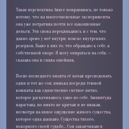
Такая перспектива Алисе понравилась, не только
потому, что на многочисленные эксперименты
она уже потратила почти все накопленные
деньги. Эти слова перекликались и с тем, что
давно зрело у неё внутри: поиске внутренних
резервов. Было в них то, что обращало к себе, к
собственной опоре. Я могу опираться на себя, —
сказала она и сняла ошейник.
После последнего визита её начал преследовать
один и тот же сон: люлька посреди темной
комнаты как единственно светлое пятно,
которое раскачивалось само по себе. Амплитуда
нарастала, но никто не кричал и не плакал,
несмотря на явное ощущение живого существа,
которое едва дышало. Существа тихого,
покорного своей судьбе… Сон заканчивался