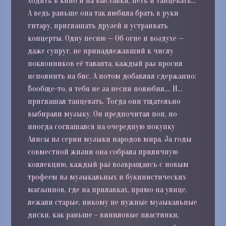
ходить в кино и на выставки, петь и танцевать…
А ведь раньше она так любила брать в руки
гитару, приглашать друзей и устраивать
концерты. Одну песню — Об огне и воздухе —
даже супруг, не принадлежавший к числу
поклонников её таланта, каждый раз просил
исполнить на бис. А потом добавлял сдержанно:
Вообще-то, я тебя не за песни полюбил…. И…
приглашал танцевать. Тогда они тщательно
выбирали музыку. Он предпочитал поп, но
иногда соглашался на очередную покупку
Алисы из серии музыки народов мира. За годы
совместной жизни она собрала приличную
коллекцию, каждый раз возвращаясь с новым
трофеем из музыкальных и букинистических
магазинов, где на прилавках, прямо на улице,
лежали старые, никому не нужные музыкальные
диски, как раньше – виниловые пластинки,