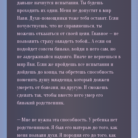
дальше начнутся испытания. Ты будешь
проходить их один. Меня не допустят в мир
Нави. Духи-помощники тоже тебя оставят. Если
почувствуешь, что не справляешься, ты
можешь отказаться от своей цели. Главное — не
позволить страху овладеть тобой… А если он
подойдет совсем близко, войди в него сам, но
не задерживайся надолго. Иначе не вернешься в
мир Яви. Если же пройдешь все испытания и
дойдешь до конца, ты обретешь способность
поменять душу младенца, который должен
умереть от болезни, на другую. И сможешь
сделать так, чтобы вместо него умер его
близкий родственник.
—
Мне не нужна эта способность. У ребенка нет
родственников. Я был его матерью до того, как
меня позвали духи. Я породил его до того, как