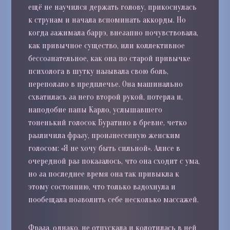
ещё не научился держать голову, прикоснулась
к струнам и начала вспоминать аккорды. Но
когда зажимала баррэ, внезапно почувствовала,
как привычное существо, или коллективное
бессознательное, как она по старой привычке
психолога в шутку называла свою боль,
переползло в предплечье. Она машинально
схватилась за него второй рукой, потерла и,
наподобие папы Карло, услышавшего
тоненький голосок Буратино в бревне, четко
различила фразу, произнесенную женским
голосом: «Я не хочу быть сильной». Алисе в
очередной раз показалось, что она сходит с ума,
но за последнее время она так привыкла к
этому состоянию, что только вздохнула и
пообещала позволить себе несколько массажей.
Фраза, однако, не отпускала и колотилась в ней