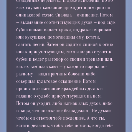
священных деревьев… И даже исцеления. Но во
всех случаях камлание проходит примерно по
одинаковой схеме. Сначала — очищение. По
том
—
вызывание соответствующих духов
— под звук
бубна шаман издает крики, подражая воронам
или кукушкам, помогающим ему, кстати,
слагать песни. Затем он садится спиной к огню
или к присутствующим, тихо и мерно стучит в
бубен и ведет разговор со своими эренами или,
как их там называют — у каждого народа по-
разному — ища причины болезни либо
совершая культовое освящение. Потом
происходит изгнание враждебных духов и
гадание о судьбе присутствующих на нем.
Потом он уходит, либо изгнав злых духов, либо
говоря, что положение безнадежно… Не думаю,
чтобы он ответил тебе последнее.. А что ты,
кстати, делаешь, чтобы себе помочь, когда тебе