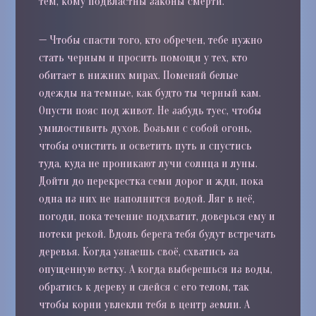
тем, кому подвластны законы смерти.
—
Чтобы спасти того, кто обречен, тебе нужно
стать черным и просить помощи у тех, кто
обитает в нижних мирах. Поменяй белые
одежды на темные, как будто ты черный кам.
Опусти пояс под живот. Не забудь туес, чтобы
умилостивить духов. Возьми с собой огонь,
чтобы очистить и осветить путь и спустись
туда, куда не проникают лучи солнца и луны.
Дойти до перекрестка семи дорог и жди, пока
одна из них не наполнится водой. Ляг в неё,
погоди, пока течение подхватит, доверься ему и
потеки рекой. Вдоль берега тебя будут встречать
деревья. Когда узнаешь своё, схватись за
опущенную ветку. А когда выберешься из воды,
обратись к дереву и слейся с его телом, так
чтобы корни увлекли тебя в центр земли. А