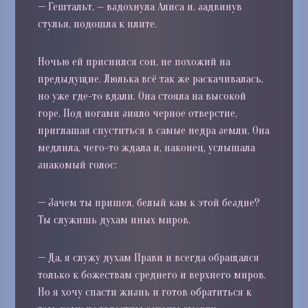
—
Гештальт, — вздохнула Алиса и, задвинув
стулья, подошла к плите.
Ночью ей приснился сон, не похожий на
предыдущие. Люлька всё так же раскачивалась,
но уже где-то вдали. Она стояла на высокой
горе. Под ногами зияло черное отверстие,
приглашая спуститься в самые недра земли. Она
медлила, чего-то ждала и, наконец, услышала
знакомый голос:
—
Зачем ты пришел, белый кам к этой бездне?
Ты служишь духам иных миров.
—
Да, я служу духам Прави и всегда обращался
только к божествам среднего и верхнего миров.
Но я хочу спасти жизнь и готов обратиться к