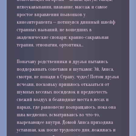
иглоукалывания, плавание, массаж и самое
простое вправления позвонков у
кинезитерапевта — потянулся длинный шлейф
странных названий, не вошедших в
академические словари: кранио-сакральная
терапия, этиопатия, ортоптика…
Поначалу родственники и друзья пытались
поддерживать советами и шутками: Эй, Алиса,
смотри, не попади в Страну, чудес! Потом друзья
исчезли, поскольку пришлось отказаться от
шумных веселых посиделок и предпочесть
свежий воздух и безлюдные места в лесах и
парках, где равновесие возвращалось, пока она
шла медленно, всматриваясь во что-то,
назревающее внутри. Домой Алиса приходила
уставшая, как после трудового дня, ложилась и