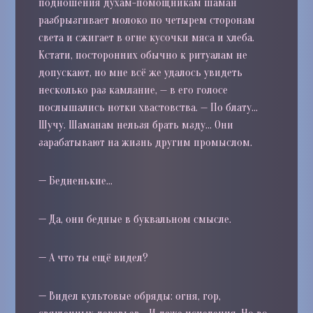
подношения духам-помощникам шаман
разбрызгивает молоко по четырем сторонам
света и сжигает в огне кусочки мяса и хлеба.
Кстати, посторонних обычно к ритуалам не
допускают, но мне всё же удалось увидеть
несколько раз камлание, — в его голосе
послышались нотки хвастовства. — По блату…
Шучу. Шаманам нельзя брать мзду… Они
зарабатывают на жизнь другим промыслом.
—
Бедненькие…
—
Да, они бедные в буквальном смысле.
—
А что ты ещё видел?
—
Видел культовые обряды: огня, гор,