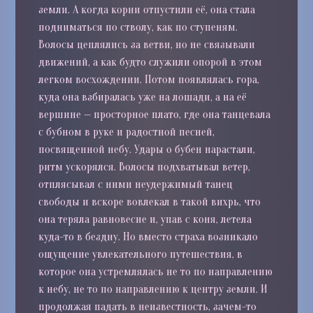
земли. А когда корни отпустили её, она стала
подниматься по стволу, как по ступеням.
Волосы цеплялись за ветви, но не связывали
движений, а как будто служили опорой в этом
легком восхождении. Потом появлялась гора,
куда она взбиралась уже на лошади, а на её
вершине — просторное плато, где она танцевала
с бубном в руке и радостной песней,
посвященной небу. Удары о бубен нарастали,
ритм ускорялся. Волосы подхватывал ветер,
отплясывал с ними неудержимый танец
свободы и вскоре вовлекал в такой вихрь, что
она теряла равновесие и, упав с коня, летела
куда-то в бездну. Но вместо страха возникало
ощущение увлекательного путешествия, в
которое она устремлялась не то по направлению
к небу, не то по направлению к центру земли. И
продолжая падать в неизвестность, зачем-то