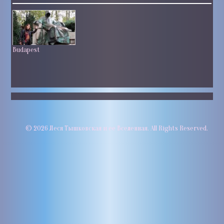
Budapest
© 2026 Леся Тышковская и ее Вселенная. All Rights Reserved.